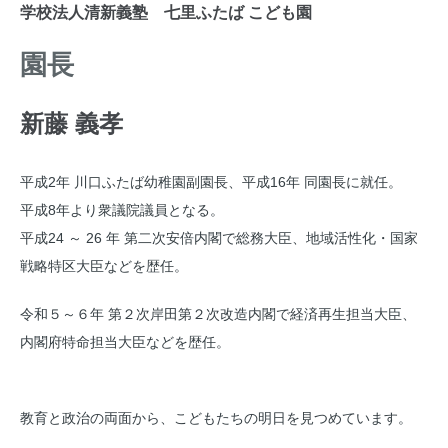
学校法人清新義塾 七里ふたば こども園
園長
新藤 義孝
平成2年 川口ふたば幼稚園副園長、平成16年 同園長に就任。
平成8年より衆議院議員となる。
平成24 ～ 26 年 第二次安倍内閣で総務大臣、地域活性化・国家
戦略特区大臣などを歴任。
令和５～６年 第２次岸田第２次改造内閣で経済再生担当大臣、
内閣府特命担当大臣などを歴任。
教育と政治の両面から、こどもたちの明日を見つめています。