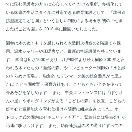
てに悩む保護者の方々に安心 していただける場所、多様化して
いる家庭の生活スタイルに対応できる教育施設として、『幼保連
携型認定こども園』という新しい制度による埼玉県 初の『七里
ふたばこども園』を 2016 年に開園いたしました。
園舎は木のぬくもりを感じられる木造耐火構造の2 階建てを採
用。温水シャワーや床暖房など、最新の空調設備を整えていま
す。 園庭は広さ1000㎡あり、江戸時代より続く樹齢 300 年と言
われる木々たちの『自然の森』やコンピューター制御の『水と緑
のきらめき広場』、独創的 なデンマーク製の総合遊具が七里ふ
たば こども園教育・保育方針あり、こどもたちが全身を使って
外あそびを楽しめます。 また、中央エントランスには『ぼうけ
ん小屋』やボルダリングがある『こどもの森』を設置。こどもの
好奇心と運動能力を育む仕掛けを随所に組み込み ました。オー
トロック式の園内はセキュリティも万全。緊急時には警備会社が
迅速に駆けつけます。 また、幼保連携型の名の通りにすべての